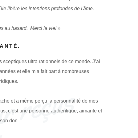
lle libère les intentions profondes de l'âme.
us au hasard. Merci la vie!
»
SANTÉ.
sceptiques ultra rationnels de ce monde. J’ai
 années et elle m’a fait part à nombreuses
ridiques.
T
é
m
o
i
g
n
a
g
e
s
d
u
c
o
e
u
r
r
e
ç
u
s
d
e
r
n
i
è
r
e
m
e
n
t
 sache et a même perçu la personnalité de mes
us, c’est une personne authentique, aimante et
 son don.